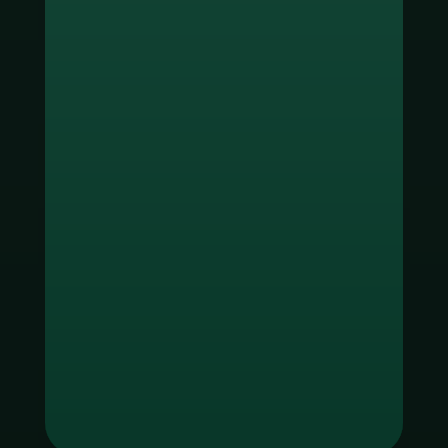
ช่องทางชำระเงิน