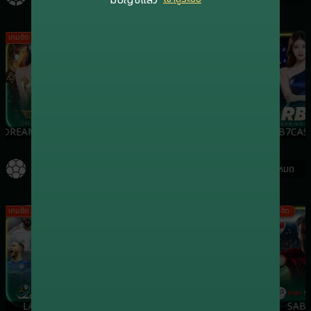
เกมฮิต
เกมฮิต
เกมฮิต
DREAMGAMING
EVOLUTION
SA
RB7CAS
กีฬา
ดูทั้งหมด
เกมฮิต
เกมฮิต
เกมฮิต
เกมฮิต
LALIKA
ONEBX
SBO
SABA