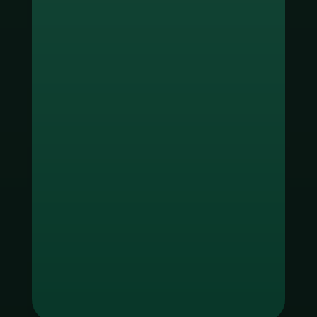
ช่องทางชำระเงิน