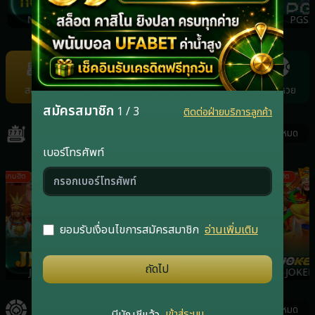
NOLIMIT
FACHAI
PRAGMATICPLAY
PGS
Item
7
of
สล็อต
คาสิโน
กีฬา
ยิงปลา
แทงหวย
22
สมัครสมาชิก
1 / 3
ติดต่อฝ่ายบริการลูกค้า
สล็อต
ดูทั้งหมด
เบอร์โทรศัพท์
เกมฮิต
เกมฮิต
เกมฮิต
ยอมรับเงื่อนไขการสมัครสมาชิก
อ่านเพิ่มเติม
ถัดไป
JILI
RSG
PRAGMATICPLAY
JOKER
คาสิโน
ดูทั้งหมด
มีบัญชีแล้ว
เข้าสู่ระบบ