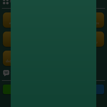
กิจกรรมรับเครดิต
+1,932,213.00
8
xxxxxx3004
สล็อต
+1,773,439.00
9
xxxxxx2686
สล็อต
เครดิตฟรี
คืนยอดเสีย
คอมมิชชั่น
แนะนำเพื่อน
Term and Conditions
+1,690,788.80
10
xxxxxx8880
Copyright © 2026 Godgaming168 All Rights Reserved.
สล็อต
เว็บตรง เกมครบ Godgaming168 มั่นคง ปลอดภัย ไม่ล็อคยูส ฝากถอนเร็ว
สล็อต บาคาร่า บอล หวย ออนไลน์ 24 ชั่วโมง
กงล้อ
รับแต้มฟรี
กรอกโค้ด
โปรโมชัน
ค่ายเกม
เช็คอินประจำวัน
Ranking
ทัวร์นาเมนต์
ติดต่อเรา
ติดต่อ Line
ติดต่อ Telegram