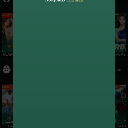
เกมฮิต
เกมฮิต
เกมฮิต
DREAMGAMING
EVOLUTION
SA
RB7CASI
กีฬา
ดูทั้งหมด
เกมฮิต
เกมฮิต
เกมฮิต
เกมฮิต
LALIKA
ONEBX
SBO
SABA