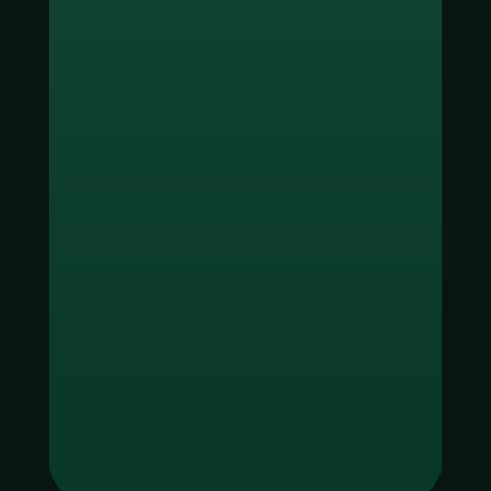
ช่องทางชำระเงิน