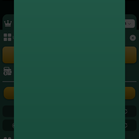
Top Ranking
สล็อต
เมนูหลัก
+4,141,309.00
1
xxxxxx3839
สล็อต
+3,290,605.00
2
xxxxxx5262
เล่นเกม
สล็อต
+2,778,979.84
3
xxxxxx0568
สล็อต
การเงิน
+2,288,007.00
4
xxxxxx8724
สล็อต
ฝากเงิน
ถอนเงิน
+2,227,165.10
5
xxxxxx5799
สล็อต
0.00
0.00
+2,106,308.00
6
xxxxxx7416
สล็อต
0.00
0.00
+2,087,617.00
7
xxxxxx3004
สล็อต