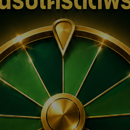
xxxxxx8724
4
สล็อต
ยอดเล่นวันนี้
xxxxxx5799
5
+4,141,309.00
xxxxxx7416
6
สล็อต
ยอดเล่นวันนี้
xxxxxx3004
7
+3,290,605.00
xxxxxx0558
8
สล็อต
ยอดเล่นวันนี้
xxxxxx2686
9
+2,778,979.84
xxxxxx5664
10
ค่ายเกม