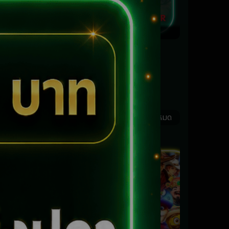
REDTIGER
JOKER
JIL
ดูทั้งหมด
มฮิต