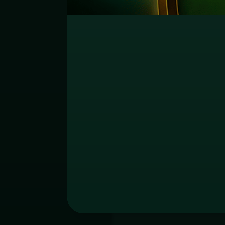
Term and Conditions
Copyright © 2026 Godgaming168 
Reserved.
เว็บตรง เกมครบ Godgaming168 มั่น
ยูส ฝากถอนเร็ว สล็อต บาคาร่า บอล หว