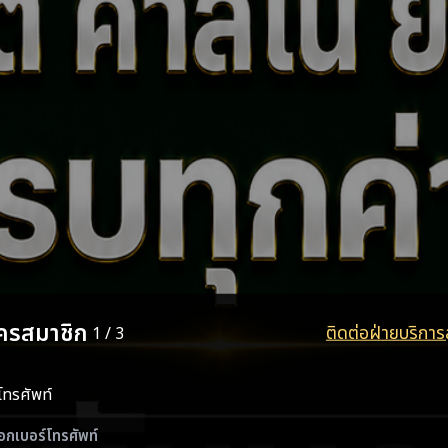
PRAGMATICPLAY
JOKER
เกมฮิต
ครสมาชิก
ติดต่อฝ่ายบริการล
1 / 3
โทรศัพท์
SA
RB7CASINO