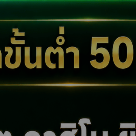
AGMATICPLAY
PGSLOT
NAGA
กีฬา
ยิงปลา
แทงหวย
ป๊อกเด้ง
เกมฮิต
เกมฮิต
เก