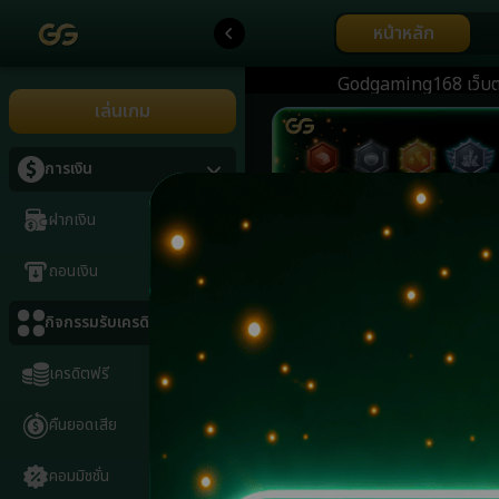
หน้าหลัก
หน้าหลัก
Godgaming168 เว็บตรงแท้ จ่ายชัวร์ ไม่ล็อคย
เล่นเกม
การเงิน
ฝากเงิน
Item
3
ค่ายเกมยอดนิยม
ถอนเงิน
of
7
กิจกรรมรับเครดิต
เครดิตฟรี
คืนยอดเสีย
คอมมิชชั่น