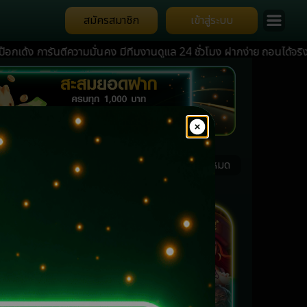
สมัครสมาชิก
เข้าสู่ระบบ
นคง มีทีมงานดูแล 24 ชั่วโมง ฝากง่าย ถอนได้จริง
ดูทั้งหมด