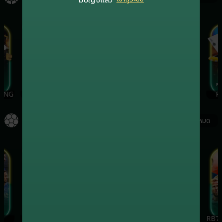
เกมฮิต
เกมฮิต
ING
EVOLUTION
SA
RB7CASINO
PR
กีฬา
ดูทั้งหมด
เกมฮิต
เกมฮิต
เกมฮิต
ONEBX
SBO
SABA
RB7