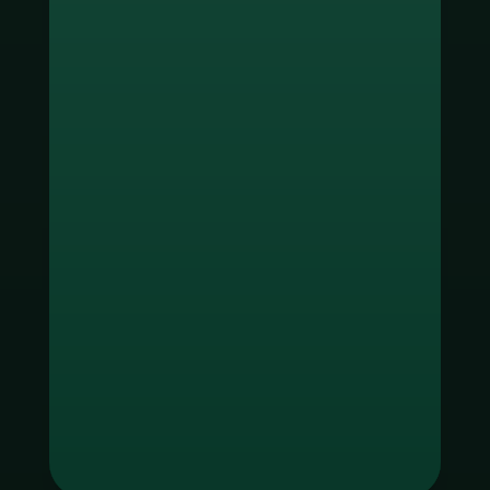
ช่องทางชำระเงิน