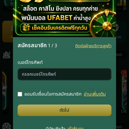
NAGA
REDTIGER
JOKER
JIL
Item
11
of
สล็อต
คาสิโน
กีฬา
ยิงปลา
แทงหวย
22
สมัครสมาชิก
1 / 3
ติดต่อฝ่ายบริการลูกค้า
สล็อต
ดูทั้งหมด
เบอร์โทรศัพท์
เกมฮิต
เกมฮิต
เกมฮ
ยอมรับเงื่อนไขการสมัครสมาชิก
อ่านเพิ่มเติม
ถัดไป
RSG
PRAGMATICPLAY
JOKER
DRA
คาสิโน
ดูทั้งหมด
มีบัญชีแล้ว
เข้าสู่ระบบ