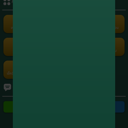
กิจกรรมรับเครดิต
+1,749,071.80
8
xxxxxx8880
สล็อต
+1,746,853.00
9
xxxxxx3004
สล็อต
เครดิตฟรี
คืนยอดเสีย
คอมมิชชั่น
แนะนำเพื่อน
Term and Conditions
+1,612,970.75
10
xxxxxx9497
Copyright © 2026 Godgaming168 All Rights Reserved.
สล็อต
เว็บตรง เกมครบ Godgaming168 มั่นคง ปลอดภัย ไม่ล็อคยูส ฝากถอนเร็ว
สล็อต บาคาร่า บอล หวย ออนไลน์ 24 ชั่วโมง
กงล้อ
รับแต้มฟรี
กรอกโค้ด
โปรโมชัน
ค่ายเกม
เช็คอินประจำวัน
Ranking
ทัวร์นาเมนต์
ติดต่อเรา
ติดต่อ Line
ติดต่อ Telegram