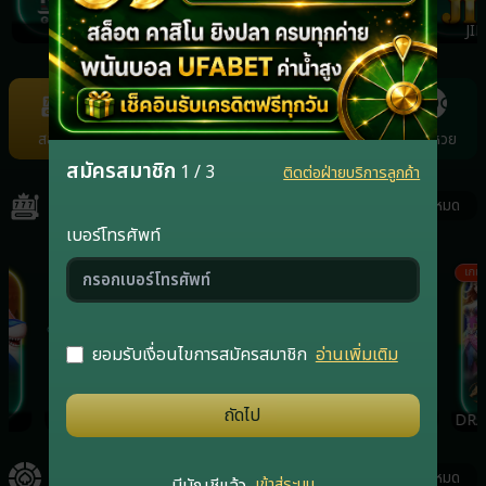
NAGA
REDTIGER
JOKER
JIL
Item
11
of
สล็อต
คาสิโน
กีฬา
ยิงปลา
แทงหวย
22
สมัครสมาชิก
1 / 3
ติดต่อฝ่ายบริการลูกค้า
สล็อต
ดูทั้งหมด
เบอร์โทรศัพท์
เกมฮิต
เกมฮิต
เกมฮ
ยอมรับเงื่อนไขการสมัครสมาชิก
อ่านเพิ่มเติม
ถัดไป
RSG
PRAGMATICPLAY
JOKER
DRA
คาสิโน
ดูทั้งหมด
มีบัญชีแล้ว
เข้าสู่ระบบ