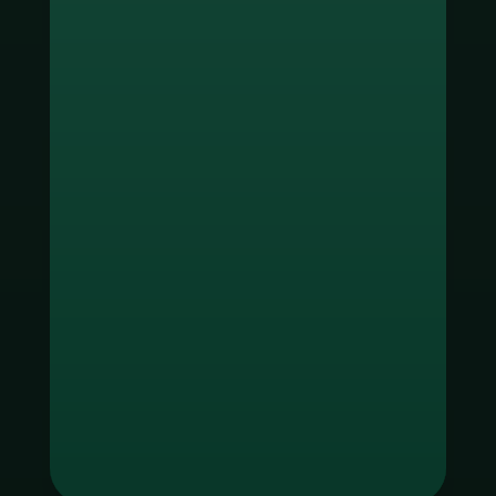
ช่องทางชำระเงิน