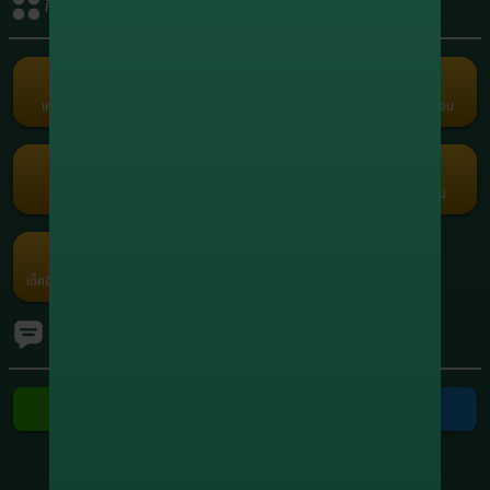
กิจกรรมรับเครดิต
+1,749,071.80
8
xxxxxx8880
สล็อต
+1,746,853.00
9
xxxxxx3004
สล็อต
เครดิตฟรี
คืนยอดเสีย
คอมมิชชั่น
แนะนำเพื่อน
Term and Conditions
+1,612,970.75
10
xxxxxx9497
Copyright © 2026 Godgaming168 All Rights Reserved.
สล็อต
เว็บตรง เกมครบ Godgaming168 มั่นคง ปลอดภัย ไม่ล็อคยูส ฝากถอนเร็ว
สล็อต บาคาร่า บอล หวย ออนไลน์ 24 ชั่วโมง
กงล้อ
รับแต้มฟรี
กรอกโค้ด
โปรโมชัน
ค่ายเกม
เช็คอินประจำวัน
Ranking
ทัวร์นาเมนต์
ติดต่อเรา
ติดต่อ Line
ติดต่อ Telegram