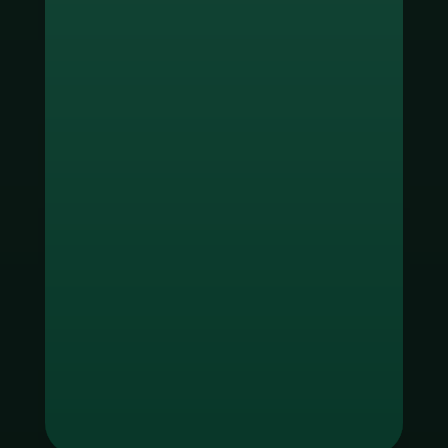
ช่องทางชำระเงิน