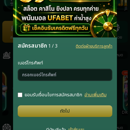
NAGA
REDTIGER
JOKER
JIL
Item
11
of
สล็อต
คาสิโน
กีฬา
ยิงปลา
แทงหวย
22
สมัครสมาชิก
1 / 3
ติดต่อฝ่ายบริการลูกค้า
สล็อต
ดูทั้งหมด
เบอร์โทรศัพท์
เกมฮิต
เกมฮิต
เกมฮ
ยอมรับเงื่อนไขการสมัครสมาชิก
อ่านเพิ่มเติม
ถัดไป
RSG
PRAGMATICPLAY
JOKER
DRA
คาสิโน
ดูทั้งหมด
มีบัญชีแล้ว
เข้าสู่ระบบ