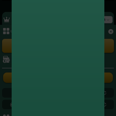
Top Ranking
สล็อต
เมนูหลัก
+4,028,510.00
1
xxxxxx3839
สล็อต
+3,192,983.00
2
xxxxxx5262
เล่นเกม
สล็อต
+2,719,817.84
3
xxxxxx0568
สล็อต
การเงิน
+2,137,899.00
4
xxxxxx8724
สล็อต
ฝากเงิน
ถอนเงิน
+2,137,279.59
5
xxxxxx0558
สล็อต
0.00
0.00
+2,080,007.70
6
xxxxxx5799
สล็อต
0.00
0.00
+1,990,904.00
7
xxxxxx7416
สล็อต