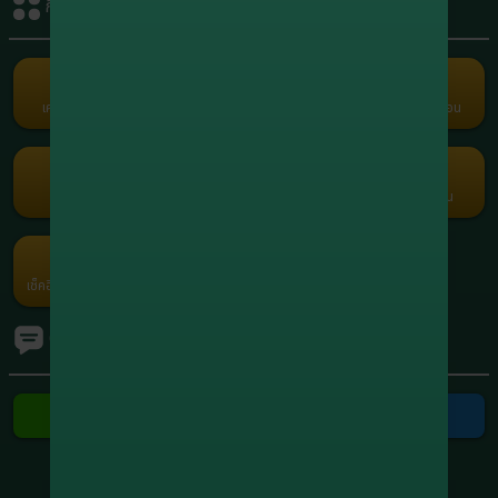
กิจกรรมรับเครดิต
+2,007,061.64
8
xxxxxx0558
สล็อต
+1,883,934.00
9
xxxxxx2686
สล็อต
เครดิตฟรี
คืนยอดเสีย
คอมมิชชั่น
แนะนำเพื่อน
Term and Conditions
+1,836,989.30
10
xxxxxx5664
Copyright © 2026 Godgaming168 All Rights Reserved.
สล็อต
เว็บตรง เกมครบ Godgaming168 มั่นคง ปลอดภัย ไม่ล็อคยูส ฝากถอนเร็ว
สล็อต บาคาร่า บอล หวย ออนไลน์ 24 ชั่วโมง
กงล้อ
รับแต้มฟรี
กรอกโค้ด
โปรโมชัน
ค่ายเกม
เช็คอินประจำวัน
Ranking
ทัวร์นาเมนต์
ติดต่อเรา
ติดต่อ Line
ติดต่อ Telegram