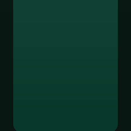
ช่องทางชำระเงิน