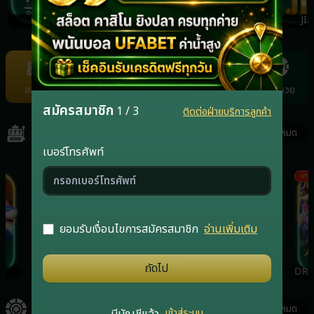
NAGA
REDTIGER
JOKER
JIL
Item
11
of
สล็อต
คาสิโน
กีฬา
ยิงปลา
แทงหวย
22
สมัครสมาชิก
1 / 3
ติดต่อฝ่ายบริการลูกค้า
สล็อต
ดูทั้งหมด
เบอร์โทรศัพท์
เกมฮิต
เกมฮิต
เกมฮ
ยอมรับเงื่อนไขการสมัครสมาชิก
อ่านเพิ่มเติม
ถัดไป
RSG
PRAGMATICPLAY
JOKER
DRA
คาสิโน
ดูทั้งหมด
มีบัญชีแล้ว
เข้าสู่ระบบ