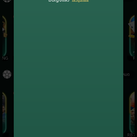
เกมฮิต
เกมฮิต
ING
EVOLUTION
SA
RB7CASINO
PR
กีฬา
ดูทั้งหมด
เกมฮิต
เกมฮิต
เกมฮิต
ONEBX
SBO
SABA
RB7