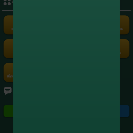
กิจกรรมรับเครดิต
+2,041,061.64
8
xxxxxx0558
สล็อต
+1,928,112.00
9
xxxxxx2686
สล็อต
เครดิตฟรี
คืนยอดเสีย
คอมมิชชั่น
แนะนำเพื่อน
Term and Conditions
+1,836,989.30
10
xxxxxx5664
Copyright © 2026 Godgaming168 All Rights Reserved.
สล็อต
เว็บตรง เกมครบ Godgaming168 มั่นคง ปลอดภัย ไม่ล็อคยูส ฝากถอนเร็ว
สล็อต บาคาร่า บอล หวย ออนไลน์ 24 ชั่วโมง
กงล้อ
รับแต้มฟรี
กรอกโค้ด
โปรโมชัน
ค่ายเกม
เช็คอินประจำวัน
Ranking
ทัวร์นาเมนต์
ติดต่อเรา
ติดต่อ Line
ติดต่อ Telegram