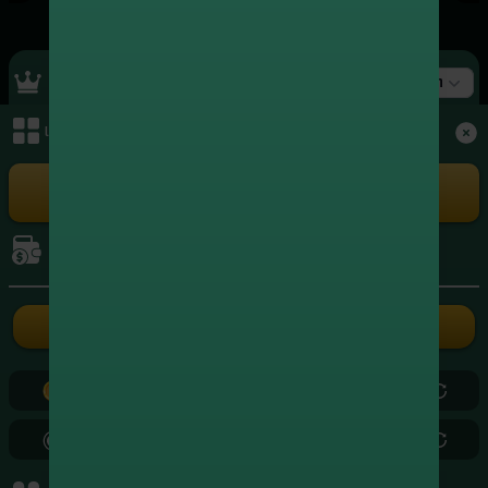
Top Ranking
สล็อต
เมนูหลัก
+4,051,388.50
1
xxxxxx3839
สล็อต
+3,207,598.00
2
xxxxxx5262
เล่นเกม
สล็อต
+2,778,979.84
3
xxxxxx0568
สล็อต
การเงิน
+2,311,313.10
4
xxxxxx5799
สล็อต
ฝากเงิน
ถอนเงิน
+2,273,119.00
5
xxxxxx8724
สล็อต
0.00
0.00
+2,204,031.64
6
xxxxxx0558
สล็อต
0.00
0.00
+2,029,934.00
7
xxxxxx7416
สล็อต