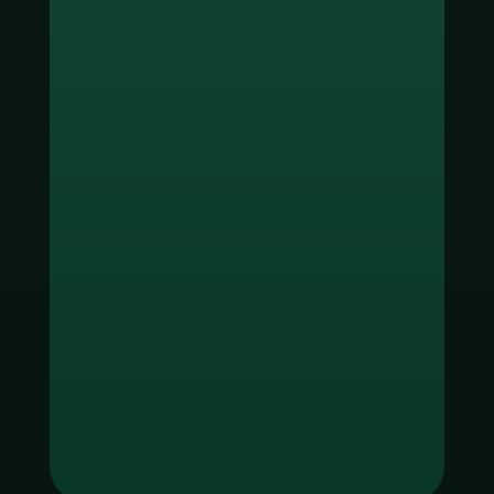
ช่องทางชำระเงิน