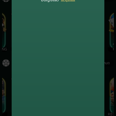
เกมฮิต
เกมฮิต
ING
EVOLUTION
SA
RB7CASINO
PR
กีฬา
ดูทั้งหมด
เกมฮิต
เกมฮิต
เกมฮิต
ONEBX
SBO
SABA
RB7