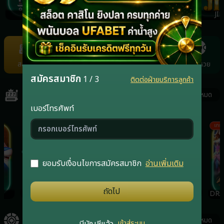
NAGA
REDTIGER
JOKER
JIL
Item
11
of
สล็อต
คาสิโน
กีฬา
ยิงปลา
แทงหวย
22
สมัครสมาชิก
1 / 3
ติดต่อฝ่ายบริการลูกค้า
สล็อต
ดูทั้งหมด
เบอร์โทรศัพท์
เกมฮิต
เกมฮิต
เกมฮ
ยอมรับเงื่อนไขการสมัครสมาชิก
อ่านเพิ่มเติม
ถัดไป
RSG
PRAGMATICPLAY
JOKER
DRA
คาสิโน
ดูทั้งหมด
มีบัญชีแล้ว
เข้าสู่ระบบ