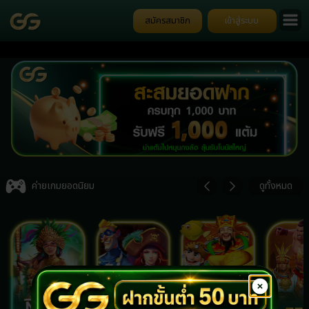
สมัครสมาชิก
เข้าสู่ระบบ
G
ป
Item
4
ค่ายเกมยอดนิยม
ดูทั้งหมด
of
7