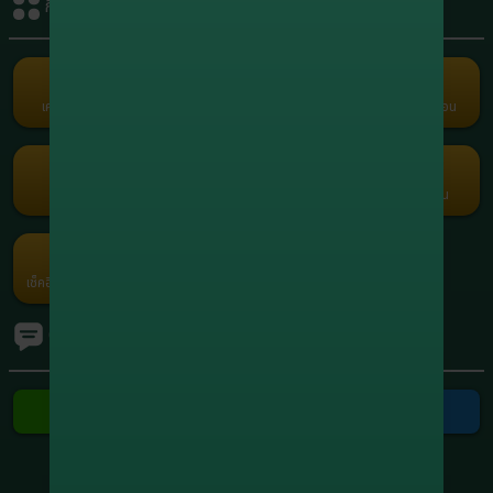
กิจกรรมรับเครดิต
+1,993,903.00
8
xxxxxx3004
สล็อต
+1,883,934.00
9
xxxxxx2686
สล็อต
เครดิตฟรี
คืนยอดเสีย
คอมมิชชั่น
แนะนำเพื่อน
Term and Conditions
+1,690,788.80
10
xxxxxx8880
Copyright © 2026 Godgaming168 All Rights Reserved.
สล็อต
เว็บตรง เกมครบ Godgaming168 มั่นคง ปลอดภัย ไม่ล็อคยูส ฝากถอนเร็ว
สล็อต บาคาร่า บอล หวย ออนไลน์ 24 ชั่วโมง
กงล้อ
รับแต้มฟรี
กรอกโค้ด
โปรโมชัน
ค่ายเกม
เช็คอินประจำวัน
Ranking
ทัวร์นาเมนต์
ติดต่อเรา
ติดต่อ Line
ติดต่อ Telegram