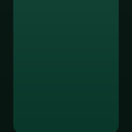
ช่องทางชำระเงิน