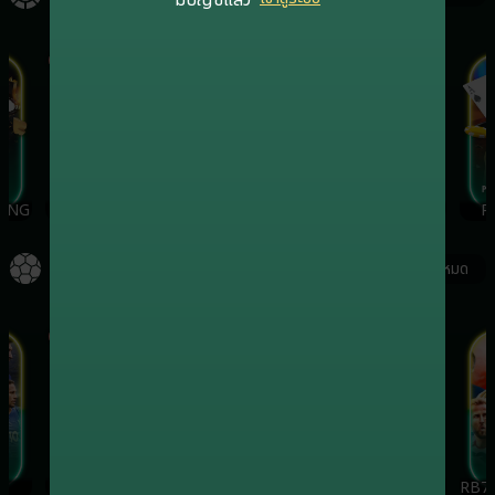
เกมฮิต
เกมฮิต
ING
EVOLUTION
SA
RB7CASINO
PR
กีฬา
ดูทั้งหมด
เกมฮิต
เกมฮิต
เกมฮิต
ONEBX
SBO
SABA
RB7