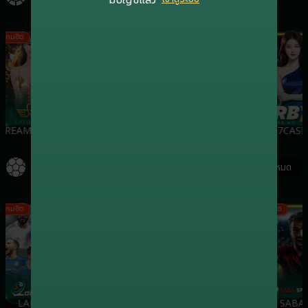
เกมฮิต
เกมฮิต
เกมฮิต
DREAMGAMING
EVOLUTION
SA
RB7CASI
กีฬา
ดูทั้งหมด
เกมฮิต
เกมฮิต
เกมฮิต
เกมฮิต
LALIKA
ONEBX
SBO
SABA