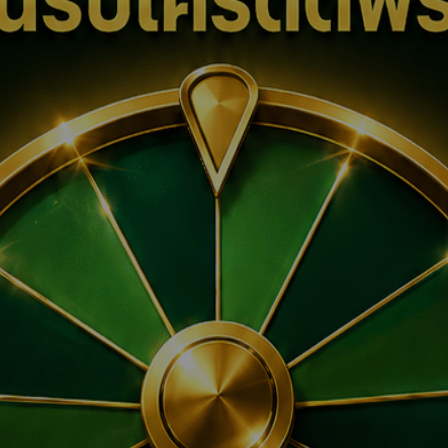
xxxxxx8724
4
สล็อต
ยอดเล่นวันนี้
xxxxxx5799
5
+4,065,836.00
xxxxxx7416
6
สล็อต
ยอดเล่นวันนี้
xxxxxx3004
7
+3,240,653.00
xxxxxx0558
8
สล็อต
ยอดเล่นวันนี้
xxxxxx2686
9
+2,778,979.84
xxxxxx5664
10
ค่ายเกม