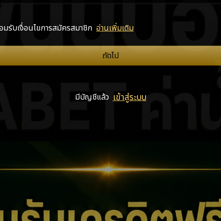
อมรับเงื่อนไขการสมัครสมาชิก
อ่านเพิ่มเติม
ถัดไป
เกมฮิต
เข้าสู่ระบบ
มีบัญชีแล้ว
BO
SABA
RB7SPORTBO