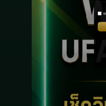
กีฬา
ย
ต
เกมฮิต
เกมฮิต
LALIKA
ONEBX
S
Top Ranking