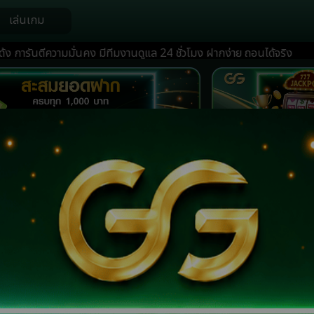
เล่นเกม
มีทีมงานดูแล 24 ชั่วโมง ฝากง่าย ถอนได้จริง