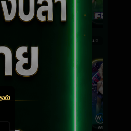
T
VPLUS
FACHAI
ดูทั้งหมด
ูกค้า
SV388
WMCASINO