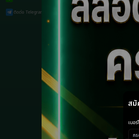
ติดต่อ Telegram
JILI
RSG
PRAGMA
คาสิโน
ต
เกมฮิต
เกมฮิต
สมั
เบอร์
DREAMGAMING
EVOLUTION