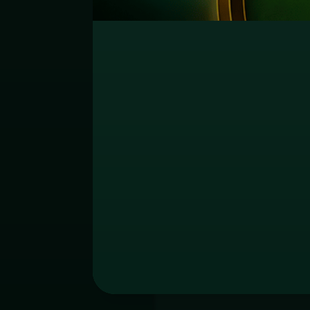
Term and Conditions
Copyright © 2026 Godgaming168 
Reserved.
เว็บตรง เกมครบ Godgaming168 มั่น
ยูส ฝากถอนเร็ว สล็อต บาคาร่า บอล หว