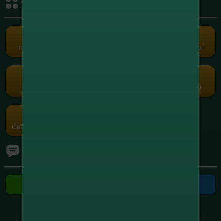
กิจกรรมรับเครดิต
+2,041,061.64
8
xxxxxx0558
สล็อต
+1,923,656.00
9
xxxxxx2686
สล็อต
เครดิตฟรี
คืนยอดเสีย
คอมมิชชั่น
แนะนำเพื่อน
Term and Conditions
+1,836,989.30
10
xxxxxx5664
Copyright © 2026 Godgaming168 All Rights Reserved.
สล็อต
เว็บตรง เกมครบ Godgaming168 มั่นคง ปลอดภัย ไม่ล็อคยูส ฝากถอนเร็ว
สล็อต บาคาร่า บอล หวย ออนไลน์ 24 ชั่วโมง
กงล้อ
รับแต้มฟรี
กรอกโค้ด
โปรโมชัน
ค่ายเกม
เช็คอินประจำวัน
Ranking
ทัวร์นาเมนต์
ติดต่อเรา
ติดต่อ Line
ติดต่อ Telegram