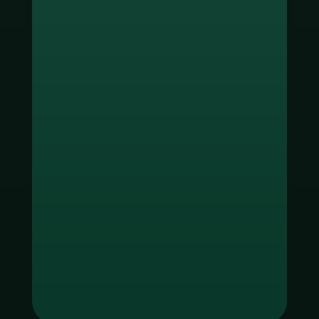
ช่องทางชำระเงิน