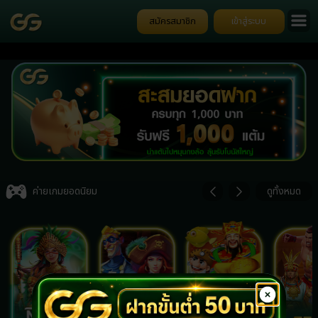
สมัครสมาชิก
เข้าสู่ระบบ
Go
ป๊อ
Item
4
ค่ายเกมยอดนิยม
ดูทั้งหมด
of
7