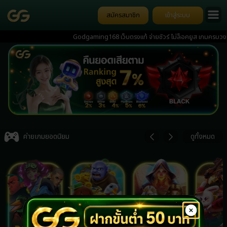
สมัครสมาชิก
เข้าสู่ระบบ
Godgaming168 เว็บตรงแท้ จ่ายชัวร์ ไม่ล็อคยูส เกมครบวงจร สล็
ป๊อกเด้ง การันตีความมั่นคง มีทีมงานดูแล 24 ชั่วโมง ฝากง่าย ถอนได
Item
3
ค่ายเกมยอดนิยม
ดูทั้งหมด
of
7