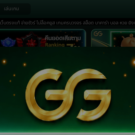
เล่นเกม
 ไม่ล็อคยูส เกมครบวงจร สล็อต บาคาร่า บอล หวย ยิงปลา ป๊อกเด้ง การัน