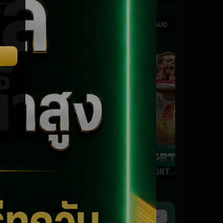
ดูทั้งหมด
RB7SPORTBOOK
IMSPORT
I
สล็อต