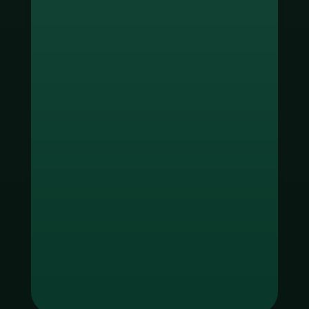
ช่องทางชำระเงิน