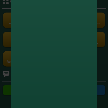
กิจกรรมรับเครดิต
+2,097,615.10
8
xxxxxx5799
สล็อต
+1,977,323.00
9
xxxxxx2686
สล็อต
เครดิตฟรี
คืนยอดเสีย
คอมมิชชั่น
แนะนำเพื่อน
Term and Conditions
+1,851,804.30
10
xxxxxx5664
Copyright © 2026 Godgaming168 All Rights Reserved.
สล็อต
เว็บตรง เกมครบ Godgaming168 มั่นคง ปลอดภัย ไม่ล็อคยูส ฝากถอนเร็ว
สล็อต บาคาร่า บอล หวย ออนไลน์ 24 ชั่วโมง
กงล้อ
รับแต้มฟรี
กรอกโค้ด
โปรโมชัน
ค่ายเกม
เช็คอินประจำวัน
Ranking
ทัวร์นาเมนต์
ติดต่อเรา
ติดต่อ Line
ติดต่อ Telegram