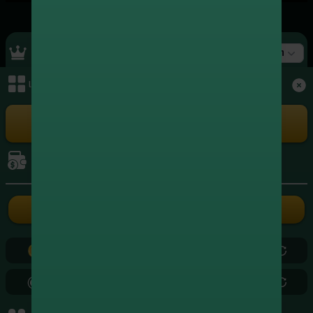
Top Ranking
สล็อต
เมนูหลัก
+4,341,840.00
1
xxxxxx3839
สล็อต
+4,009,385.00
2
xxxxxx8724
เล่นเกม
สล็อต
+2,794,658.00
3
xxxxxx5262
สล็อต
การเงิน
+2,778,979.84
4
xxxxxx0568
สล็อต
ฝากเงิน
ถอนเงิน
+2,127,280.64
5
xxxxxx0558
สล็อต
0.00
0.00
+2,103,522.00
6
xxxxxx7416
สล็อต
0.00
0.00
+2,098,817.00
7
xxxxxx3004
สล็อต