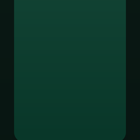
ช่องทางชำระเงิน