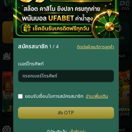
NOLIMIT
FACHAI
PRAGMATICPLAY
PGS
Item
7
of
สล็อต
คาสิโน
กีฬา
ยิงปลา
แทงหวย
22
สมัครสมาชิก
1 / 4
ติดต่อฝ่ายบริการลูกค้า
สล็อต
ดูทั้งหมด
เบอร์โทรศัพท์
เกมฮิต
เกมฮิต
เกมฮิต
ยอมรับเงื่อนไขการสมัครสมาชิก
อ่านเพิ่มเติม
ส่ง OTP
JILI
RSG
PRAGMATICPLAY
JOKER
คาสิโน
ดูทั้งหมด
มีบัญชีแล้ว
เข้าสู่ระบบ