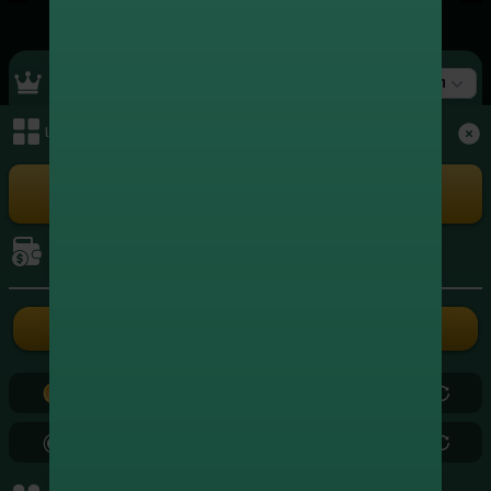
Top Ranking
สล็อต
เมนูหลัก
+4,110,185.00
1
xxxxxx3839
สล็อต
+3,290,605.00
2
xxxxxx5262
เล่นเกม
สล็อต
+2,778,979.84
3
xxxxxx0568
สล็อต
การเงิน
+2,304,737.00
4
xxxxxx8724
สล็อต
ฝากเงิน
ถอนเงิน
+2,234,245.10
5
xxxxxx5799
สล็อต
0.00
0.00
+2,117,812.00
6
xxxxxx7416
สล็อต
0.00
0.00
+2,087,617.00
7
xxxxxx3004
สล็อต