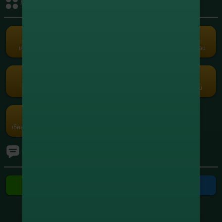
กิจกรรมรับเครดิต
+2,041,061.64
8
xxxxxx0558
สล็อต
+1,928,112.00
9
xxxxxx2686
สล็อต
เครดิตฟรี
คืนยอดเสีย
คอมมิชชั่น
แนะนำเพื่อน
Term and Conditions
+1,836,989.30
10
xxxxxx5664
Copyright © 2026 Godgaming168 All Rights Reserved.
สล็อต
เว็บตรง เกมครบ Godgaming168 มั่นคง ปลอดภัย ไม่ล็อคยูส ฝากถอนเร็ว
สล็อต บาคาร่า บอล หวย ออนไลน์ 24 ชั่วโมง
กงล้อ
รับแต้มฟรี
กรอกโค้ด
โปรโมชัน
ค่ายเกม
เช็คอินประจำวัน
Ranking
ทัวร์นาเมนต์
ติดต่อเรา
ติดต่อ Line
ติดต่อ Telegram