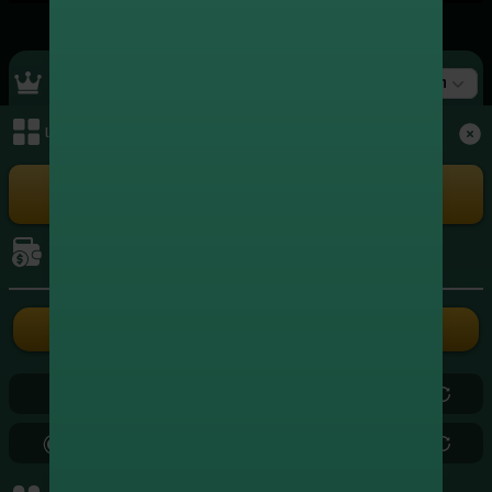
Top Ranking
สล็อต
เมนูหลัก
+4,065,747.50
1
xxxxxx3839
สล็อต
+3,207,598.00
2
xxxxxx5262
เล่นเกม
สล็อต
+2,778,979.84
3
xxxxxx0568
สล็อต
การเงิน
+2,282,838.70
4
xxxxxx5799
สล็อต
ฝากเงิน
ถอนเงิน
+2,273,119.00
5
xxxxxx8724
สล็อต
0.00
0.00
+2,214,871.59
6
xxxxxx0558
สล็อต
0.00
0.00
+1,986,144.00
7
xxxxxx7416
สล็อต