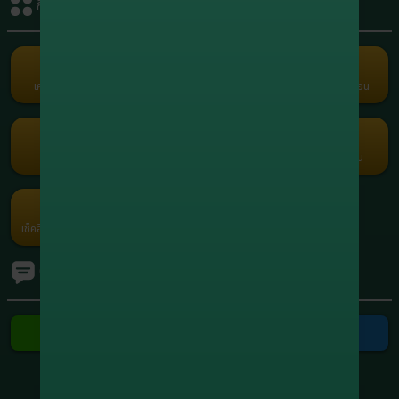
กิจกรรมรับเครดิต
+1,932,213.00
8
xxxxxx3004
สล็อต
+1,773,439.00
9
xxxxxx2686
สล็อต
เครดิตฟรี
คืนยอดเสีย
คอมมิชชั่น
แนะนำเพื่อน
Term and Conditions
+1,690,788.80
10
xxxxxx8880
Copyright © 2026 Godgaming168 All Rights Reserved.
สล็อต
เว็บตรง เกมครบ Godgaming168 มั่นคง ปลอดภัย ไม่ล็อคยูส ฝากถอนเร็ว
สล็อต บาคาร่า บอล หวย ออนไลน์ 24 ชั่วโมง
กงล้อ
รับแต้มฟรี
กรอกโค้ด
โปรโมชัน
ค่ายเกม
เช็คอินประจำวัน
Ranking
ทัวร์นาเมนต์
ติดต่อเรา
ติดต่อ Line
ติดต่อ Telegram