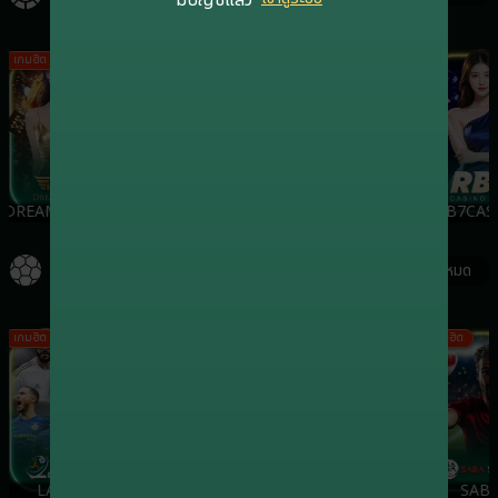
เกมฮิต
เกมฮิต
เกมฮิต
DREAMGAMING
EVOLUTION
SA
RB7CAS
กีฬา
ดูทั้งหมด
เกมฮิต
เกมฮิต
เกมฮิต
เกมฮิต
LALIKA
ONEBX
SBO
SABA