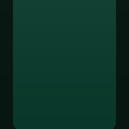
ช่องทางชำระเงิน