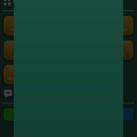
กิจกรรมรับเครดิต
+2,041,061.64
8
xxxxxx0558
สล็อต
+1,928,112.00
9
xxxxxx2686
สล็อต
เครดิตฟรี
คืนยอดเสีย
คอมมิชชั่น
แนะนำเพื่อน
Term and Conditions
+1,836,989.30
10
xxxxxx5664
Copyright © 2026 Godgaming168 All Rights Reserved.
สล็อต
เว็บตรง เกมครบ Godgaming168 มั่นคง ปลอดภัย ไม่ล็อคยูส ฝากถอนเร็ว
สล็อต บาคาร่า บอล หวย ออนไลน์ 24 ชั่วโมง
กงล้อ
รับแต้มฟรี
กรอกโค้ด
โปรโมชัน
ค่ายเกม
เช็คอินประจำวัน
Ranking
ทัวร์นาเมนต์
ติดต่อเรา
ติดต่อ Line
ติดต่อ Telegram