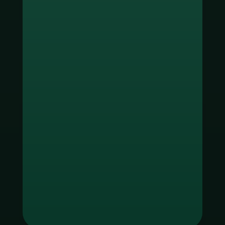
ช่องทางชำระเงิน