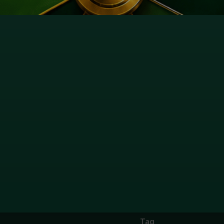
All Rights
คง ปลอดภัย ไม่ล็อค
ย ออนไลน์ 24 ชั่วโมง
Tag