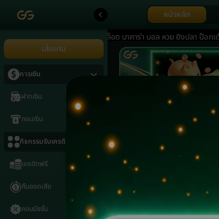
หน้าหลัก
หน้าหลัก
กมครบวงจร สล็อต บาคาร่า บอล หวย ยิงปลา ป๊อกเด้ง การันตีความมั่นคง 
เล่นเกม
การเงิน
ฝากเงิน
Item
4
ค่ายเกมยอดนิยม
ถอนเงิน
of
7
กิจกรรมรับเครดิต
เครดิตฟรี
คืนยอดเสีย
คอมมิชชั่น