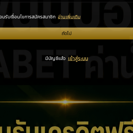
อมรับเงื่อนไขการสมัครสมาชิก
อ่านเพิ่มเติม
ถัดไป
เกมฮิต
เข้าสู่ระบบ
มีบัญชีแล้ว
BO
SABA
RB7SPORTBO