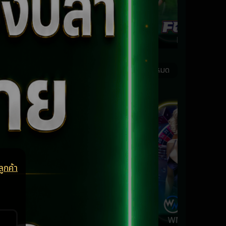
T
VPLUS
FACHAI
ดูทั้งหมด
ูกค้า
SV388
WMCASINO