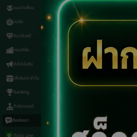
แนะนำเพื่อน
AI
PRAGMATICPLAY
PGSLOT
กงล้อ
Item
รับแต้มฟรี
10
of
กรอกโค้ด
สล็อต
คาสิโน
22
รับโปรโมชัน
สล็อต
เช็คอินประจำวัน
ต
เกมฮิต
Ranking
ทัวร์นาเมนต์
ติดต่อเรา
ติดต่อ Line