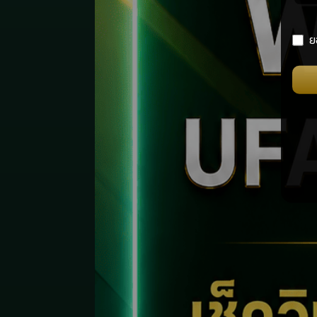
กีฬา
ย
ต
เกมฮิต
เกมฮิต
LALIKA
ONEBX
S
Top Ranking