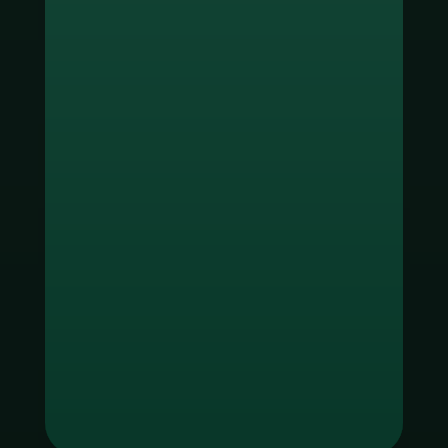
ช่องทางชำระเงิน