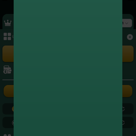
Top Ranking
สล็อต
เมนูหลัก
+4,080,673.50
1
xxxxxx3839
สล็อต
+3,207,598.00
2
xxxxxx5262
เล่นเกม
สล็อต
+2,778,979.84
3
xxxxxx0568
สล็อต
การเงิน
+2,311,313.10
4
xxxxxx5799
สล็อต
ฝากเงิน
ถอนเงิน
+2,273,119.00
5
xxxxxx8724
สล็อต
0.00
0.00
+2,204,031.64
6
xxxxxx0558
สล็อต
0.00
0.00
+2,029,934.00
7
xxxxxx7416
สล็อต