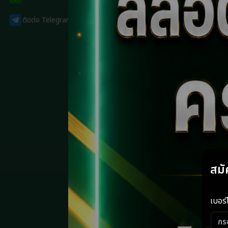
ติดต่อ Telegram
JILI
RSG
PRAGMA
คาสิโน
ต
เกมฮิต
เกมฮิต
สมั
เบอร์
REAMGAMING
EVOLUTION
S