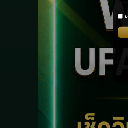
กีฬา
ย
ต
เกมฮิต
เกมฮิต
LALIKA
ONEBX
S
Top Ranking