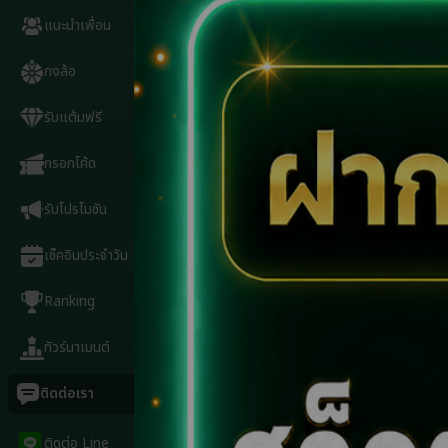
แนะนำเพื่อน
AI
PRAGMATICPLAY
PGSLOT
กงล้อ
Item
รับแต้มฟรี
10
of
กรอกโค้ด
สล็อต
คาสิโน
22
รับโปรโมชัน
สล็อต
เช็คอินประจำวัน
ต
เกมฮิต
Ranking
ทัวร์นาเมนต์
ติดต่อเรา
ติดต่อ Line