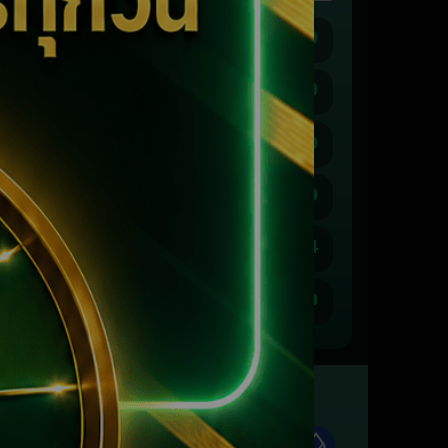
+2,288,007.00
สล็อต
+2,150,127.10
สล็อต
+2,111,966.00
สล็อต
+2,087,617.00
สล็อต
+2,041,061.64
สล็อต
+1,977,323.00
สล็อต
+1,836,989.30
สล็อต
ช่องทางชำระเงิน