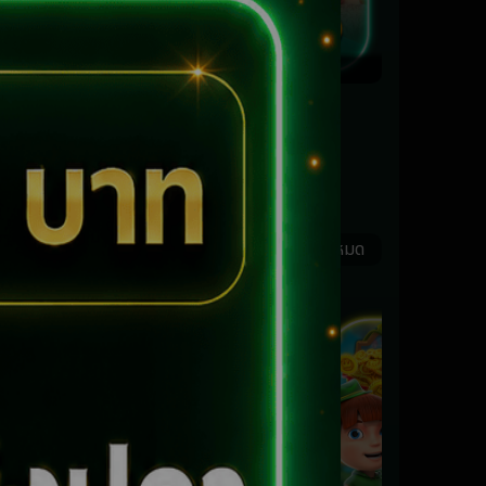
JILI
CQ9
SAB
ดูทั้งหมด