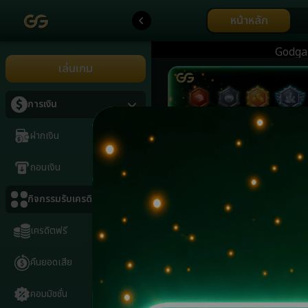
หน้าหลัก
หน้าหลัก
Godgaming168 เว็บตรงแท้ จ่
เล่นเกม
การเงิน
ฝากเงิน
Item
3
ค่ายเกมยอดนิยม
ถอนเงิน
of
7
กิจกรรมรับเครดิต
เครดิตฟรี
คืนยอดเสีย
คอมมิชชั่น