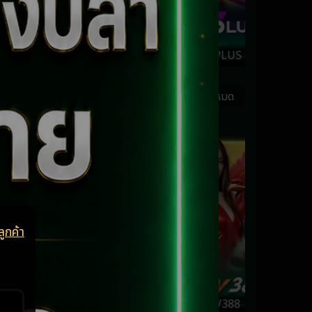
DRAGOONSOFT
VPLUS
ดูทั้งหมด
ูกค้า
PRAGMAT...
SV388