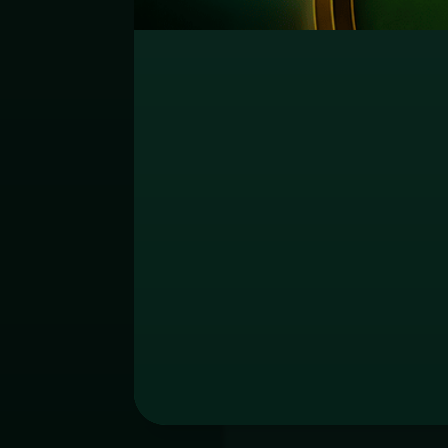
Term and Conditions
Copyright © 2026 Godgaming168 
Reserved.
เว็บตรง เกมครบ Godgaming168 มั่น
ยูส ฝากถอนเร็ว สล็อต บาคาร่า บอล หว