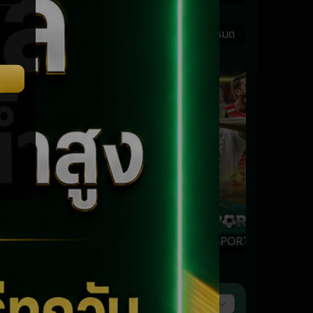
ดูทั้งหมด
RB7SPORTBOOK
IMSPORT
สล็อต