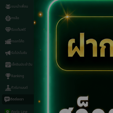
แนะนำเพื่อน
ION
AMBSLOT
NOLIMIT
กงล้อ
Item
รับแต้มฟรี
8
of
กรอกโค้ด
สล็อต
คาสิโน
22
รับโปรโมชัน
สล็อต
เช็คอินประจำวัน
เกมฮิต
Ranking
ทัวร์นาเมนต์
ติดต่อเรา
ติดต่อ Line