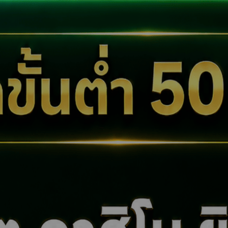
FACHAI
PRAGMATICPLAY
PGSLOT
กีฬา
ยิงปลา
แทงหวย
ป๊อกเด้ง
เกมฮิต
เกมฮิต