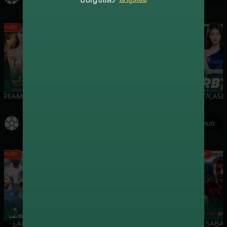
เกมฮิต
เกมฮิต
เกมฮิต
REAMGAMING
EVOLUTION
SA
RB7CASI
กีฬา
ดูทั้งหมด
เกมฮิต
เกมฮิต
เกมฮิต
เกมฮิต
LALIKA
ONEBX
SBO
SABA