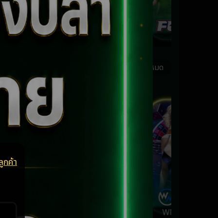
T
VPLUS
FACHAI
ดูทั้งหมด
ูกค้า
SV388
WMCASINO