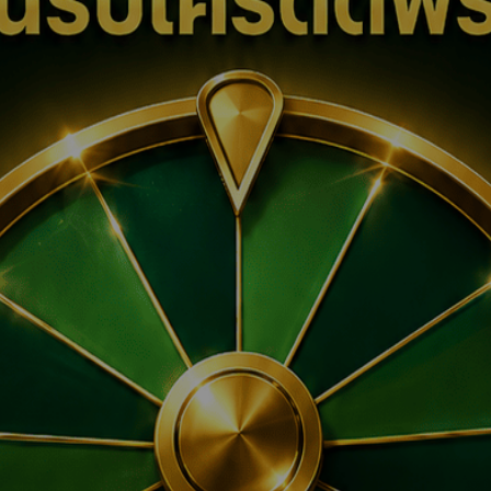
xxxxxx0568
4
สล็อต
ยอดเล่นวันนี้
xxxxxx0558
5
+4,351,046.00
xxxxxx7416
6
สล็อต
ยอดเล่นวันนี้
xxxxxx3004
7
+4,009,385.00
xxxxxx5799
8
สล็อต
ยอดเล่นวันนี้
xxxxxx2686
9
+2,794,658.00
xxxxxx5664
10
ค่ายเกม