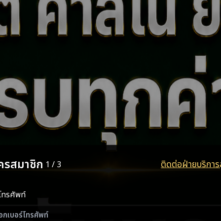
TICPLAY
JOKER
DRAGOONSOF
ครสมาชิก
ติดต่อฝ่ายบริการล
1 / 3
โทรศัพท์
SA
RB7CASINO
PRAGMAT...