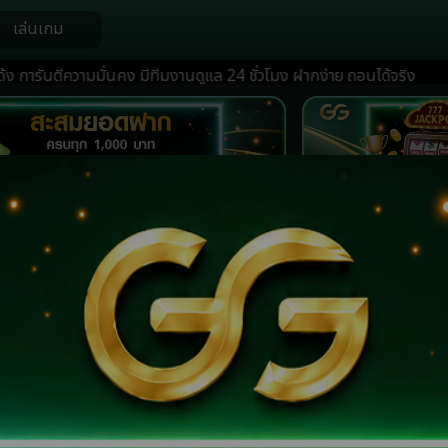
เล่นเกม
มีทีมงานดูแล 24 ชั่วโมง ฝากง่าย ถอนได้จริง