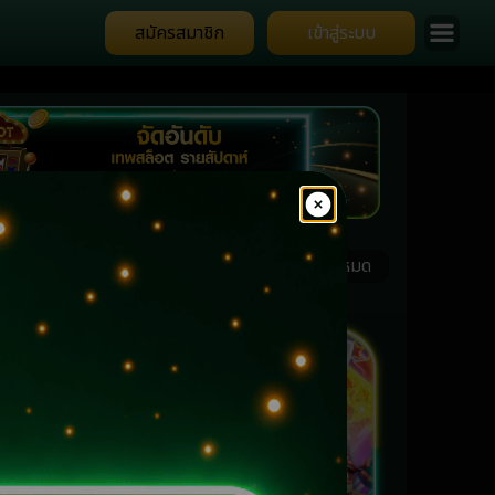
สมัครสมาชิก
เข้าสู่ระบบ
ดูทั้งหมด