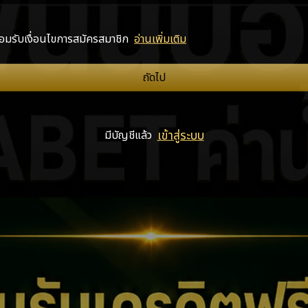
อมรับเงื่อนไขการสมัครสมาชิก
อ่านเพิ่มเติม
ถัดไป
เกมฮิต
เข้าสู่ระบบ
มีบัญชีแล้ว
BO
SABA
RB7SPORTBO