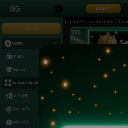
หน้าหลัก
หน้าหลัก
เกมครบวงจร สล็อต บาคาร่า บอล หวย ยิงปลา ป๊อกเด้ง การันตีความมั่นคง 
เล่นเกม
การเงิน
ฝากเงิน
Item
4
ค่ายเกมยอดนิยม
ถอนเงิน
of
7
กิจกรรมรับเครดิต
เครดิตฟรี
คืนยอดเสีย
คอมมิชชั่น