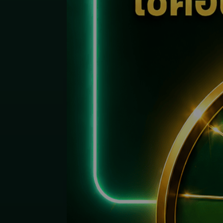
xxxxxx3839
xxxxxx8724
xxxxxx5262