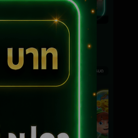
JILI
CQ9
SAB
ดูทั้งหมด