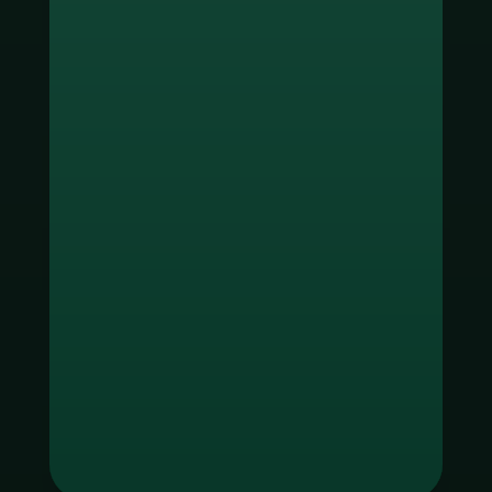
ช่องทางชำระเงิน