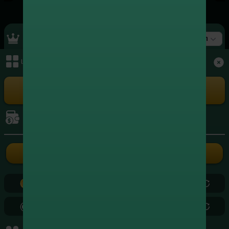
Top Ranking
สล็อต
เมนูหลัก
+4,031,386.00
1
xxxxxx3839
สล็อต
+3,117,125.00
2
xxxxxx5262
เล่นเกม
สล็อต
+2,778,979.84
3
xxxxxx0568
สล็อต
การเงิน
+2,304,737.00
4
xxxxxx8724
สล็อต
ฝากเงิน
ถอนเงิน
+2,186,795.10
5
xxxxxx5799
สล็อต
0.00
0.00
+2,116,012.00
6
xxxxxx7416
สล็อต
0.00
0.00
+2,041,061.64
7
xxxxxx0558
สล็อต