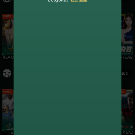
เกมฮิต
เกมฮิต
เกมฮิต
DREAMGAMING
EVOLUTION
SA
RB7CASI
กีฬา
ดูทั้งหมด
เกมฮิต
เกมฮิต
เกมฮิต
เกมฮิต
LALIKA
ONEBX
SBO
SABA