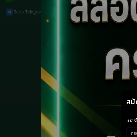
ติดต่อ Telegram
JILI
RSG
PRAGMA
คาสิโน
ต
เกมฮิต
เกมฮิต
สมั
เบอร์
DREAMGAMING
EVOLUTION