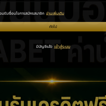
อมรับเงื่อนไขการสมัครสมาชิก
อ่านเพิ่มเติม
ถัดไป
เกมฮิต
เข้าสู่ระบบ
มีบัญชีแล้ว
BO
SABA
RB7SPORTBO