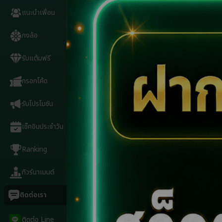
แนะนำเพื่อน
AI
PRAGMATICPLAY
PGSLOT
กงล้อ
Item
รับแต้มฟรี
10
of
กรอกโค้ด
สล็อต
คาสิโน
22
รับโปรโมชัน
สล็อต
เช็คอินประจำวัน
ต
เกมฮิต
Ranking
ทัวร์นาเมนต์
ติดต่อเรา
ติดต่อ Line