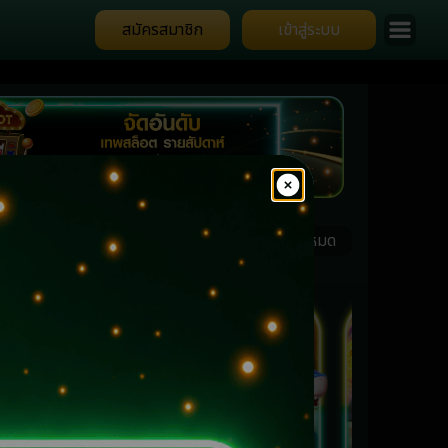
สมัครสมาชิก
เข้าสู่ระบบ
ดูทั้งหมด