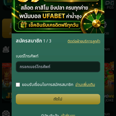
NOLIMIT
FACHAI
PRAGMATICPLAY
PGS
Item
7
of
สล็อต
คาสิโน
กีฬา
ยิงปลา
แทงหวย
22
สมัครสมาชิก
1 / 3
ติดต่อฝ่ายบริการลูกค้า
สล็อต
ดูทั้งหมด
เบอร์โทรศัพท์
เกมฮิต
เกมฮิต
เกมฮิต
ยอมรับเงื่อนไขการสมัครสมาชิก
อ่านเพิ่มเติม
ถัดไป
JILI
RSG
PRAGMATICPLAY
JOKER
คาสิโน
ดูทั้งหมด
มีบัญชีแล้ว
เข้าสู่ระบบ