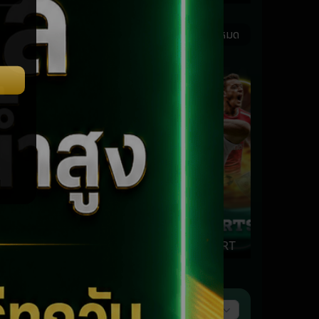
ดูทั้งหมด
RB7SPORTBOOK
IMSPORT
IM
สล็อต