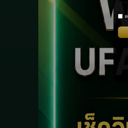
กีฬา
ย
เกมฮิต
เกมฮิต
LALIKA
ONEBX
Top Ranking