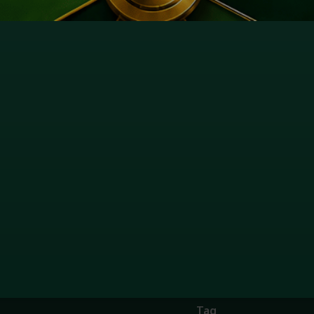
All Rights
คง ปลอดภัย ไม่ล็อค
ย ออนไลน์ 24 ชั่วโมง
Tag