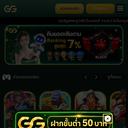
สมัครสมาชิก
เข้าสู่ระบบ
Godgaming168 เว็บตรงแท้ จ่ายชัวร์ ไม่ล็อคยูส เกมค
ป๊อกเด้ง การันตีความมั่นคง มีทีมงานดูแล 24 ชั่วโมง ฝาก
Item
3
ค่ายเกมยอดนิยม
ดูทั้งหมด
of
7