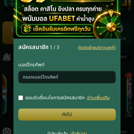
NAGA
REDTIGER
JOKER
JIL
Item
12
of
สล็อต
คาสิโน
กีฬา
ยิงปลา
แทงหวย
22
สมัครสมาชิก
1 / 3
ติดต่อฝ่ายบริการลูกค้า
สล็อต
ดูทั้งหมด
เบอร์โทรศัพท์
เกมฮิต
เกมฮิต
เกมฮ
ยอมรับเงื่อนไขการสมัครสมาชิก
อ่านเพิ่มเติม
ถัดไป
RSG
PRAGMATICPLAY
JOKER
DRA
คาสิโน
ดูทั้งหมด
มีบัญชีแล้ว
เข้าสู่ระบบ