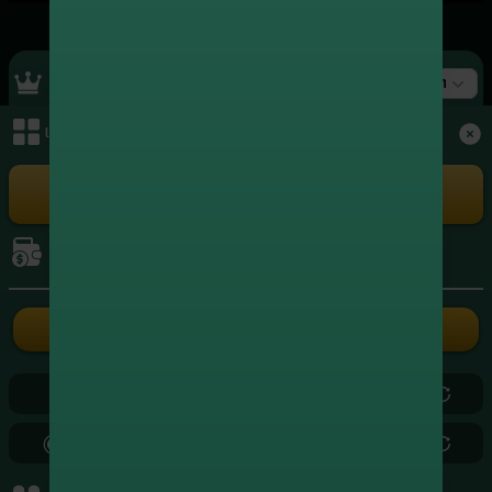
Top Ranking
สล็อต
เมนูหลัก
+4,141,309.00
1
xxxxxx3839
สล็อต
+3,290,605.00
2
xxxxxx5262
เล่นเกม
สล็อต
+2,778,979.84
3
xxxxxx0568
สล็อต
การเงิน
+2,288,007.00
4
xxxxxx8724
สล็อต
ฝากเงิน
ถอนเงิน
+2,227,165.10
5
xxxxxx5799
สล็อต
0.00
0.00
+2,106,308.00
6
xxxxxx7416
สล็อต
0.00
0.00
+2,087,617.00
7
xxxxxx3004
สล็อต