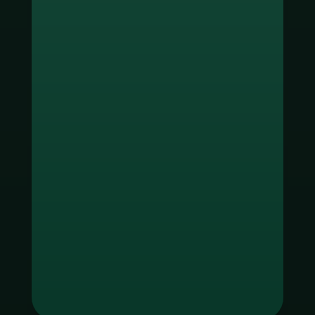
ช่องทางชำระเงิน