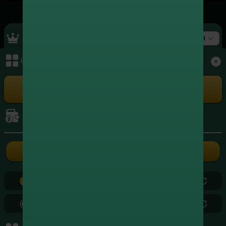
Top Ranking
สล็อต
เมนูหลัก
+4,065,836.00
1
xxxxxx3839
สล็อต
+3,240,653.00
2
xxxxxx5262
เล่นเกม
สล็อต
+2,778,979.84
3
xxxxxx0568
สล็อต
การเงิน
+2,337,489.00
4
xxxxxx8724
สล็อต
ฝากเงิน
ถอนเงิน
+2,283,639.10
5
xxxxxx5799
สล็อต
0.00
0.00
+2,102,538.00
6
xxxxxx7416
สล็อต
0.00
0.00
+2,031,334.00
7
xxxxxx3004
สล็อต