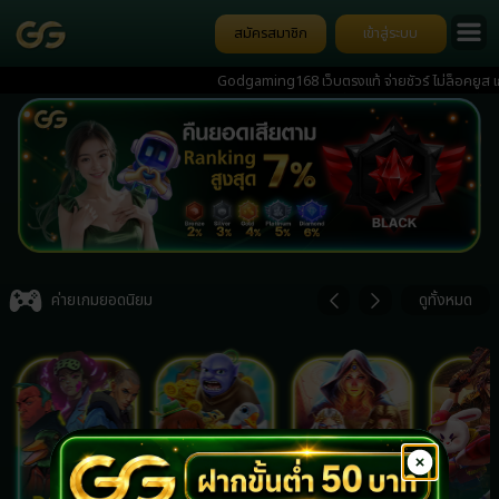
สมัครสมาชิก
เข้าสู่ระบบ
Godgaming168 เว็บตรงแท้ จ่ายชัวร์ ไม่ล็อคยูส เกมคร
ป๊อกเด้ง การันตีความมั่นคง มีทีมงานดูแล 24 ชั่วโมง ฝาก
Item
3
ค่ายเกมยอดนิยม
ดูทั้งหมด
of
7