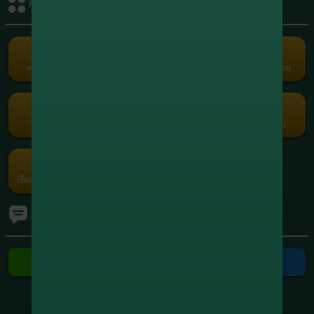
กิจกรรมรับเครดิต
+2,007,061.64
8
xxxxxx0558
สล็อต
+1,883,934.00
9
xxxxxx2686
สล็อต
เครดิตฟรี
คืนยอดเสีย
คอมมิชชั่น
แนะนำเพื่อน
Term and Conditions
+1,836,989.30
10
xxxxxx5664
Copyright © 2026 Godgaming168 All Rights Reserved.
สล็อต
เว็บตรง เกมครบ Godgaming168 มั่นคง ปลอดภัย ไม่ล็อคยูส ฝากถอนเร็ว
สล็อต บาคาร่า บอล หวย ออนไลน์ 24 ชั่วโมง
กงล้อ
รับแต้มฟรี
กรอกโค้ด
โปรโมชัน
ค่ายเกม
เช็คอินประจำวัน
Ranking
ทัวร์นาเมนต์
ติดต่อเรา
ติดต่อ Line
ติดต่อ Telegram