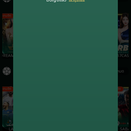
เกมฮิต
เกมฮิต
เกมฮิต
DREAMGAMING
EVOLUTION
SA
RB7CASI
กีฬา
ดูทั้งหมด
เกมฮิต
เกมฮิต
เกมฮิต
เกมฮิต
LALIKA
ONEBX
SBO
SABA