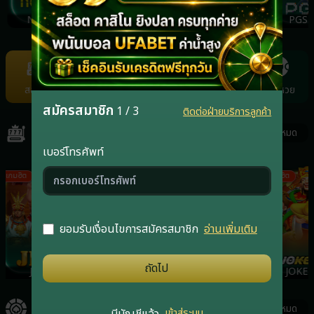
NOLIMIT
FACHAI
PRAGMATICPLAY
PGS
Item
7
of
สล็อต
คาสิโน
กีฬา
ยิงปลา
แทงหวย
22
สมัครสมาชิก
1 / 3
ติดต่อฝ่ายบริการลูกค้า
สล็อต
ดูทั้งหมด
เบอร์โทรศัพท์
เกมฮิต
เกมฮิต
เกมฮิต
ยอมรับเงื่อนไขการสมัครสมาชิก
อ่านเพิ่มเติม
ถัดไป
JILI
RSG
PRAGMATICPLAY
JOKER
คาสิโน
ดูทั้งหมด
มีบัญชีแล้ว
เข้าสู่ระบบ