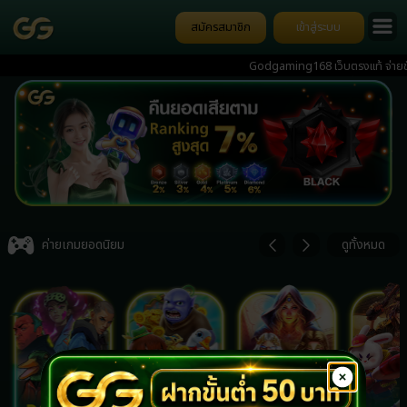
สมัครสมาชิก
เข้าสู่ระบบ
Godgaming168 เว็บตรงแท้ จ่ายชัวร์ ไม
ป๊อกเด้ง การันตีความมั่นคง มีทีมงานดูแล
Item
3
ค่ายเกมยอดนิยม
ดูทั้งหมด
of
7