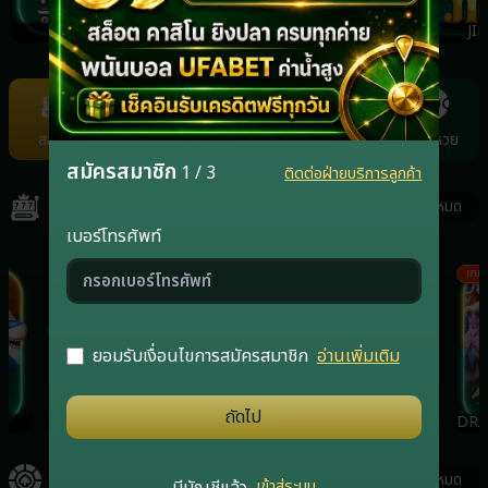
NAGA
REDTIGER
JOKER
JIL
Item
11
of
สล็อต
คาสิโน
กีฬา
ยิงปลา
แทงหวย
22
สมัครสมาชิก
1 / 3
ติดต่อฝ่ายบริการลูกค้า
สล็อต
ดูทั้งหมด
เบอร์โทรศัพท์
เกมฮิต
เกมฮิต
เกมฮ
ยอมรับเงื่อนไขการสมัครสมาชิก
อ่านเพิ่มเติม
ถัดไป
RSG
PRAGMATICPLAY
JOKER
DRA
คาสิโน
ดูทั้งหมด
มีบัญชีแล้ว
เข้าสู่ระบบ