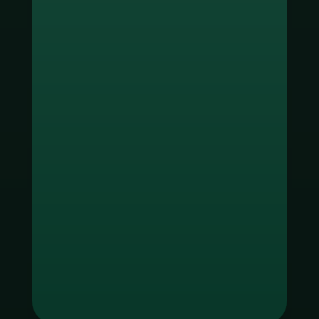
ช่องทางชำระเงิน