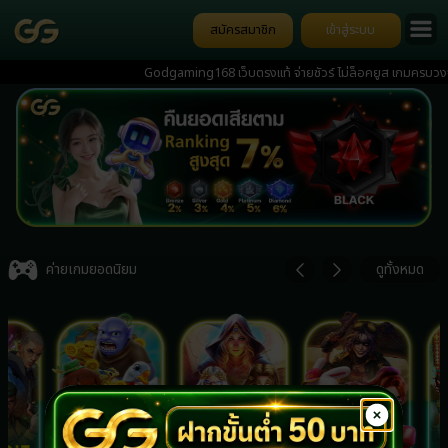
สมัครสมาชิก
เข้าสู่ระบบ
Godgaming168 เว็บตรงแท้ จ่ายชัวร์ ไม่ล็อคยูส เกมครบวงจร สล็
ป๊อกเด้ง การันตีความมั่นคง มีทีมงานดูแล 24 ชั่วโมง ฝากง่าย ถอนได
Item
3
ค่ายเกมยอดนิยม
ดูทั้งหมด
of
7