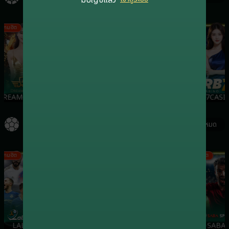
เกมฮิต
เกมฮิต
เกมฮิต
REAMGAMING
EVOLUTION
SA
RB7CASI
กีฬา
ดูทั้งหมด
เกมฮิต
เกมฮิต
เกมฮิต
เกมฮิต
LALIKA
ONEBX
SBO
SABA