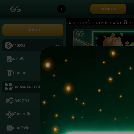
หน้าหลัก
หน้าหลัก
กมครบวงจร สล็อต บาคาร่า บอล หวย ยิงปลา ป๊อกเด้ง การันตีความมั่นคง 
เล่นเกม
การเงิน
ฝากเงิน
Item
4
ค่ายเกมยอดนิยม
ถอนเงิน
of
7
กิจกรรมรับเครดิต
เครดิตฟรี
คืนยอดเสีย
คอมมิชชั่น