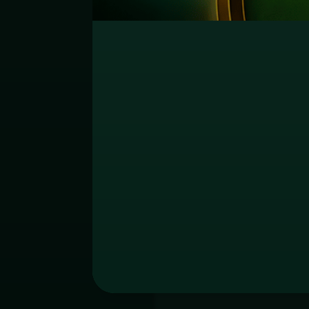
Term and Conditions
Copyright © 2026 Godgaming168 
Reserved.
เว็บตรง เกมครบ Godgaming168 มั่น
ยูส ฝากถอนเร็ว สล็อต บาคาร่า บอล หว