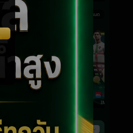
ดูทั้งหมด
OK
IMSPORT
IMESPORT
สล็อต