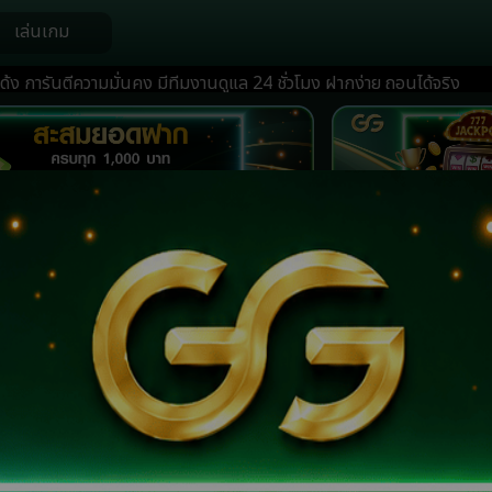
เล่นเกม
มีทีมงานดูแล 24 ชั่วโมง ฝากง่าย ถอนได้จริง