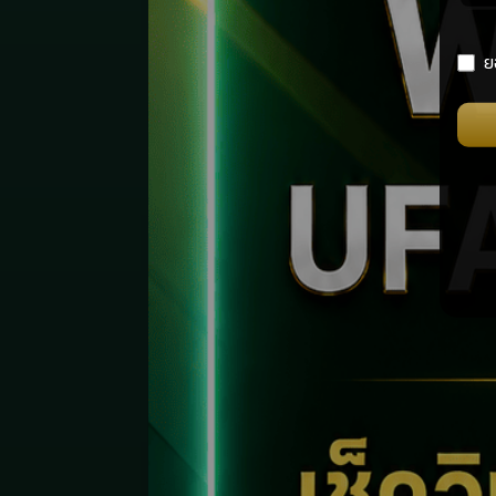
กีฬา
ย
ต
เกมฮิต
เกมฮิต
LALIKA
ONEBX
S
Top Ranking