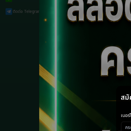
ติดต่อ Telegram
JILI
RSG
PRAGMA
คาสิโน
ต
เกมฮิต
เกมฮิต
สมั
เบอร์
DREAMGAMING
EVOLUTION