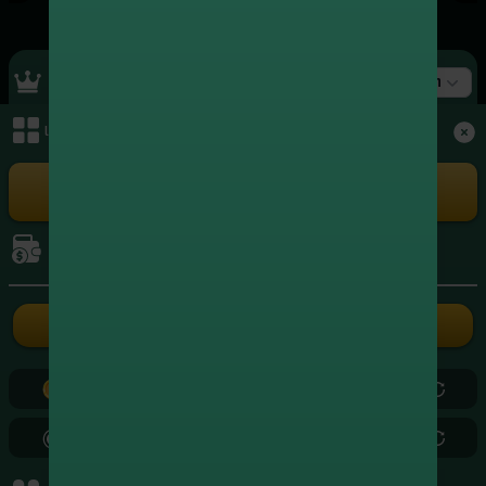
Top Ranking
สล็อต
เมนูหลัก
+4,065,836.00
1
xxxxxx3839
สล็อต
+3,240,653.00
2
xxxxxx5262
เล่นเกม
สล็อต
+2,778,979.84
3
xxxxxx0568
สล็อต
การเงิน
+2,350,799.00
4
xxxxxx8724
สล็อต
ฝากเงิน
ถอนเงิน
+2,300,929.10
5
xxxxxx5799
สล็อต
0.00
0.00
+2,102,538.00
6
xxxxxx7416
สล็อต
0.00
0.00
+2,031,334.00
7
xxxxxx3004
สล็อต