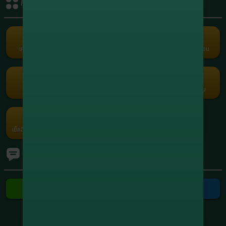
กิจกรรมรับเครดิต
+2,007,061.64
8
xxxxxx0558
สล็อต
+1,883,934.00
9
xxxxxx2686
สล็อต
เครดิตฟรี
คืนยอดเสีย
คอมมิชชั่น
แนะนำเพื่อน
Term and Conditions
+1,836,989.30
10
xxxxxx5664
Copyright © 2026 Godgaming168 All Rights Reserved.
สล็อต
เว็บตรง เกมครบ Godgaming168 มั่นคง ปลอดภัย ไม่ล็อคยูส ฝากถอนเร็ว
สล็อต บาคาร่า บอล หวย ออนไลน์ 24 ชั่วโมง
กงล้อ
รับแต้มฟรี
กรอกโค้ด
โปรโมชัน
ค่ายเกม
เช็คอินประจำวัน
Ranking
ทัวร์นาเมนต์
ติดต่อเรา
ติดต่อ Line
ติดต่อ Telegram