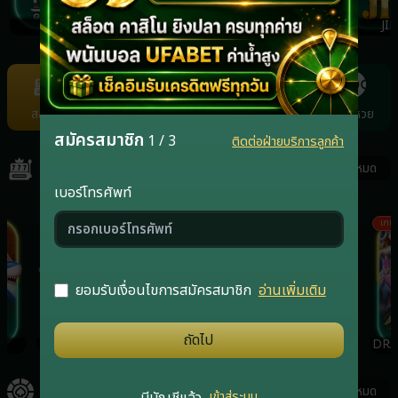
NAGA
REDTIGER
JOKER
JIL
Item
11
of
สล็อต
คาสิโน
กีฬา
ยิงปลา
แทงหวย
22
สมัครสมาชิก
1 / 3
ติดต่อฝ่ายบริการลูกค้า
สล็อต
ดูทั้งหมด
เบอร์โทรศัพท์
เกมฮิต
เกมฮิต
เกมฮ
ยอมรับเงื่อนไขการสมัครสมาชิก
อ่านเพิ่มเติม
ถัดไป
RSG
PRAGMATICPLAY
JOKER
DRA
คาสิโน
ดูทั้งหมด
มีบัญชีแล้ว
เข้าสู่ระบบ