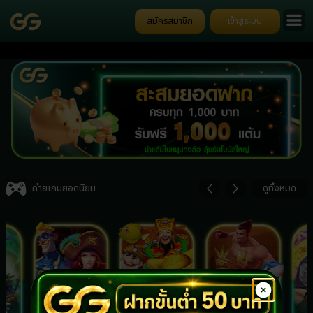
สมัครสมาชิก
เข้าสู่ระบบ
God
ป๊อ
Item
5
ค่ายเกมยอดนิยม
ดูทั้งหมด
of
7