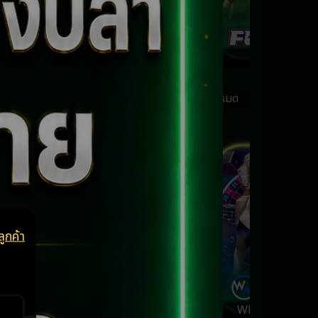
OFT
VPLUS
FACHAI
ดูทั้งหมด
ูกค้า
..
SV388
WMCASINO