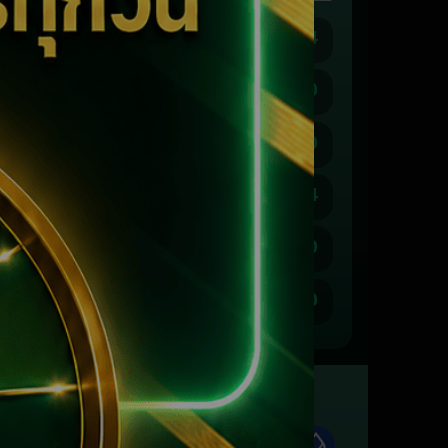
+2,778,979.84
สล็อต
+2,128,907.10
สล็อต
+2,107,818.00
สล็อต
+2,098,336.64
สล็อต
+2,087,617.00
สล็อต
+1,977,323.00
สล็อต
+1,836,989.30
สล็อต
ช่องทางชำระเงิน