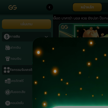
หน้าหลัก
หน้าหลัก
ไม่ล็อคยูส เกมครบวงจร สล็อต บาคาร่า บอล หวย ยิงปลา ป๊อกเด้ง การันต
เล่นเกม
การเงิน
ฝากเงิน
Item
4
ค่ายเกมยอดนิยม
ถอนเงิน
of
7
กิจกรรมรับเครดิต
เครดิตฟรี
คืนยอดเสีย
คอมมิชชั่น