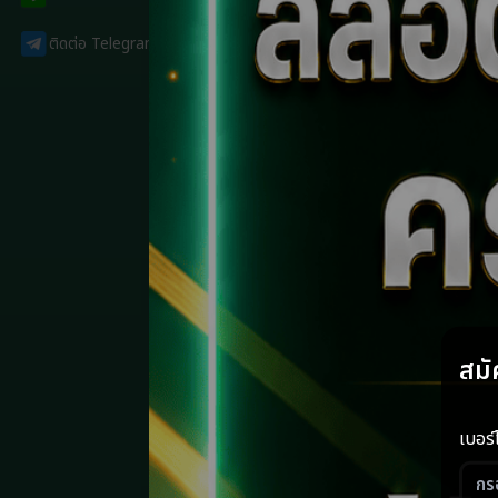
ติดต่อ Telegram
JILI
RSG
PRAG
คาสิโน
กมฮิต
เกมฮิต
เกมฮิต
สมั
เบอร์
DREAMGAMING
EVOLUTION