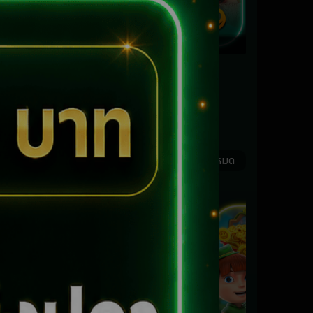
JILI
CQ9
SAB
ดูทั้งหมด