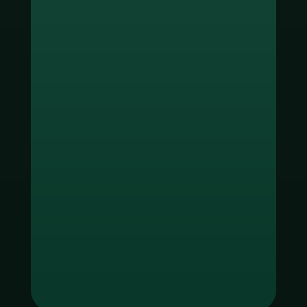
ช่องทางชำระเงิน