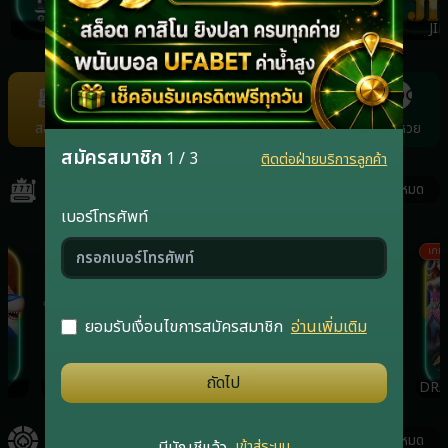
NAGA
REDTIGER
JOKER
JIL
Item
12
of
สล็อต
คาสิโน
กีฬา
ยิงปลา
แทงหวย
22
สมัครสมาชิก
1 / 3
ติดต่อฝ่ายบริการลูกค้า
สล็อต
ดูทั้งหมด
เบอร์โทรศัพท์
เกมฮิต
เกมฮิต
เกมฮ
ยอมรับเงื่อนไขการสมัครสมาชิก
อ่านเพิ่มเติม
ถัดไป
RSG
PRAGMATICPLAY
JOKER
DRA
คาสิโน
ดูทั้งหมด
มีบัญชีแล้ว
เข้าสู่ระบบ