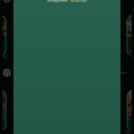
เกมฮิต
เกมฮิต
ING
EVOLUTION
SA
RB7CASINO
PR
กีฬา
ดูทั้งหมด
เกมฮิต
เกมฮิต
เกมฮิต
ONEBX
SBO
SABA
RB7