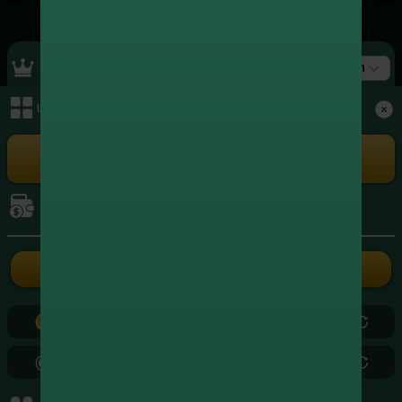
Top Ranking
สล็อต
เมนูหลัก
+4,065,836.00
1
xxxxxx3839
สล็อต
+3,351,547.00
2
xxxxxx5262
เล่นเกม
สล็อต
+2,778,979.84
3
xxxxxx0568
สล็อต
การเงิน
+2,350,799.00
4
xxxxxx8724
สล็อต
ฝากเงิน
ถอนเงิน
+2,170,555.10
5
xxxxxx5799
สล็อต
0.00
0.00
+2,102,538.00
6
xxxxxx7416
สล็อต
0.00
0.00
+2,031,334.00
7
xxxxxx3004
สล็อต