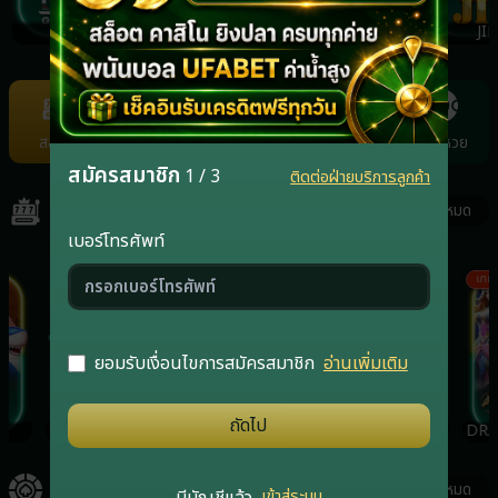
NAGA
REDTIGER
JOKER
JIL
Item
11
of
สล็อต
คาสิโน
กีฬา
ยิงปลา
แทงหวย
22
สมัครสมาชิก
1 / 3
ติดต่อฝ่ายบริการลูกค้า
สล็อต
ดูทั้งหมด
เบอร์โทรศัพท์
เกมฮิต
เกมฮิต
เกมฮ
ยอมรับเงื่อนไขการสมัครสมาชิก
อ่านเพิ่มเติม
ถัดไป
RSG
PRAGMATICPLAY
JOKER
DRA
คาสิโน
ดูทั้งหมด
มีบัญชีแล้ว
เข้าสู่ระบบ