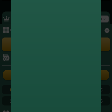
Top Ranking
สล็อต
เมนูหลัก
+4,065,836.00
1
xxxxxx3839
สล็อต
+3,240,653.00
2
xxxxxx5262
เล่นเกม
สล็อต
+2,778,979.84
3
xxxxxx0568
สล็อต
การเงิน
+2,350,799.00
4
xxxxxx8724
สล็อต
ฝากเงิน
ถอนเงิน
+2,300,929.10
5
xxxxxx5799
สล็อต
0.00
0.00
+2,102,538.00
6
xxxxxx7416
สล็อต
0.00
0.00
+2,031,334.00
7
xxxxxx3004
สล็อต