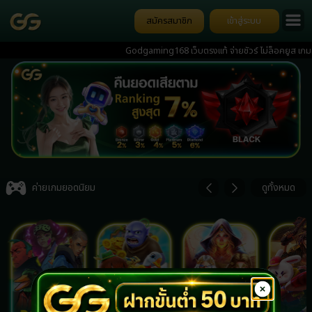
สมัครสมาชิก
เข้าสู่ระบบ
Godgaming168 เว็บตรงแท้ จ่ายชัวร์ ไม่ล็อคยูส เกมครบวง
ป๊อกเด้ง การันตีความมั่นคง มีทีมงานดูแล 24 ชั่วโมง ฝากง่า
Item
3
ค่ายเกมยอดนิยม
ดูทั้งหมด
of
7