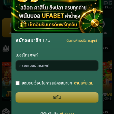
NOLIMIT
FACHAI
PRAGMATICPLAY
PGS
Item
7
of
สล็อต
คาสิโน
กีฬา
ยิงปลา
แทงหวย
22
สมัครสมาชิก
1 / 3
ติดต่อฝ่ายบริการลูกค้า
สล็อต
ดูทั้งหมด
เบอร์โทรศัพท์
เกมฮิต
เกมฮิต
เกมฮิต
ยอมรับเงื่อนไขการสมัครสมาชิก
อ่านเพิ่มเติม
ถัดไป
JILI
RSG
PRAGMATICPLAY
JOKER
คาสิโน
ดูทั้งหมด
มีบัญชีแล้ว
เข้าสู่ระบบ