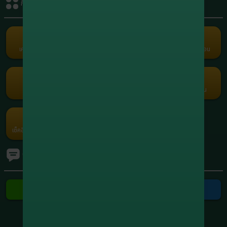
กิจกรรมรับเครดิต
+1,932,213.00
8
xxxxxx3004
สล็อต
+1,859,474.00
9
xxxxxx2686
สล็อต
เครดิตฟรี
คืนยอดเสีย
คอมมิชชั่น
แนะนำเพื่อน
Term and Conditions
+1,690,788.80
10
xxxxxx8880
Copyright © 2026 Godgaming168 All Rights Reserved.
สล็อต
เว็บตรง เกมครบ Godgaming168 มั่นคง ปลอดภัย ไม่ล็อคยูส ฝากถอนเร็ว
สล็อต บาคาร่า บอล หวย ออนไลน์ 24 ชั่วโมง
กงล้อ
รับแต้มฟรี
กรอกโค้ด
โปรโมชัน
ค่ายเกม
เช็คอินประจำวัน
Ranking
ทัวร์นาเมนต์
ติดต่อเรา
ติดต่อ Line
ติดต่อ Telegram