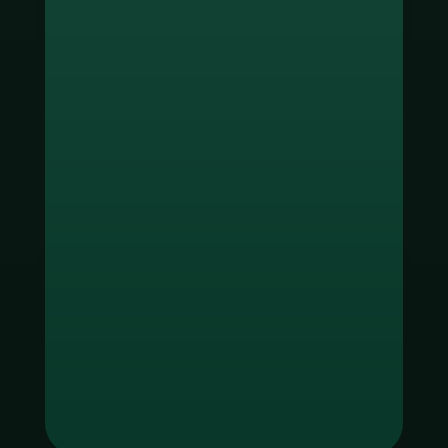
ช่องทางชำระเงิน