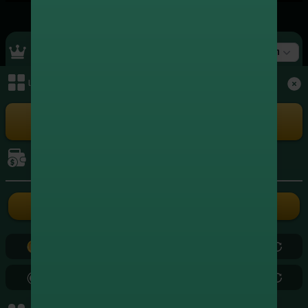
Top Ranking
สล็อต
เมนูหลัก
+4,051,388.50
1
xxxxxx3839
สล็อต
+3,207,598.00
2
xxxxxx5262
เล่นเกม
สล็อต
+2,778,979.84
3
xxxxxx0568
สล็อต
การเงิน
+2,278,089.10
4
xxxxxx5799
สล็อต
ฝากเงิน
ถอนเงิน
+2,273,119.00
5
xxxxxx8724
สล็อต
0.00
0.00
+2,173,073.64
6
xxxxxx0558
สล็อต
0.00
0.00
+2,029,934.00
7
xxxxxx7416
สล็อต