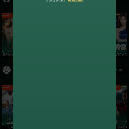
เกมฮิต
เกมฮิต
เกมฮิต
DREAMGAMING
EVOLUTION
SA
RB7CASI
กีฬา
ดูทั้งหมด
เกมฮิต
เกมฮิต
เกมฮิต
เกมฮิต
LALIKA
ONEBX
SBO
SABA